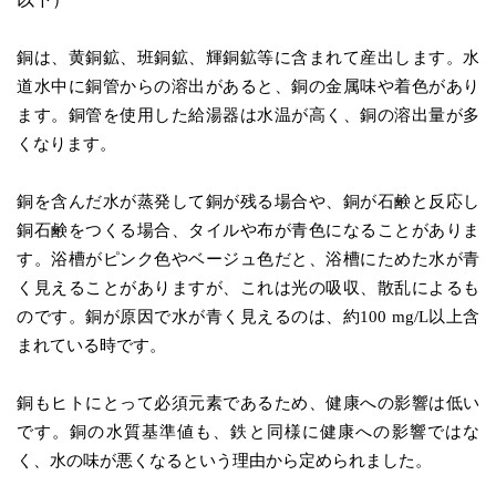
銅は、黄銅鉱、班銅鉱、輝銅鉱等に含まれて産出します。水
道水中に銅管からの溶出があると、銅の金属味や着色があり
ます。銅管を使用した給湯器は水温が高く、銅の溶出量が多
くなります。
銅を含んだ水が蒸発して銅が残る場合や、銅が石鹸と反応し
銅石鹸をつくる場合、タイルや布が青色になることがありま
す。浴槽がピンク色やベージュ色だと、浴槽にためた水が青
く見えることがありますが、これは光の吸収、散乱によるも
のです。銅が原因で水が青く見えるのは、約100 mg/L以上含
まれている時です。
銅もヒトにとって必須元素であるため、健康への影響は低い
です。銅の水質基準値も、鉄と同様に健康への影響ではな
く、水の味が悪くなるという理由から定められました。