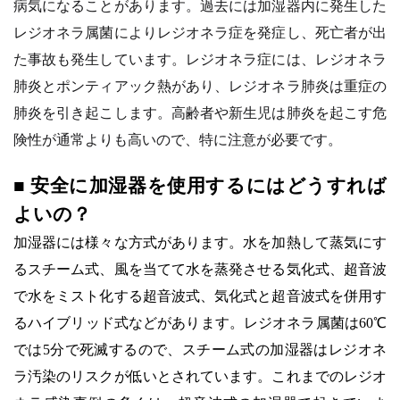
病気になることがあります。過去には加湿器内に発生した
レジオネラ属菌によりレジオネラ症を発症し、死亡者が出
た事故も発生しています。レジオネラ症には、レジオネラ
肺炎とポンティアック熱があり、レジオネラ肺炎は重症の
肺炎を引き起こします。高齢者や新生児は肺炎を起こす危
険性が通常よりも高いので、特に注意が必要です。
■
安全に加湿器を使用するにはどうすれば
よいの？
加湿器には様々な方式があります。水を加熱して蒸気にす
るスチーム式、風を当てて水を蒸発させる気化式、超音波
で水をミスト化する超音波式、気化式と超音波式を併用す
るハイブリッド式などがあります。レジオネラ属菌は60℃
では5分で死滅するので、スチーム式の加湿器はレジオネ
ラ汚染のリスクが低いとされています。これまでのレジオ