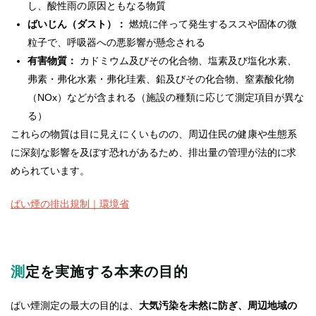
し、酸性雨の原因ともなる物質
ばいじん（ダスト）：
燃焼に伴って発生するススや固体の微
粒子で、呼吸器への悪影響が懸念される
有害物質：
カドミウム及びその化合物、塩素及び塩化水素、
弗素・弗化水素・弗化珪素、鉛及びその化合物、窒素酸化物
（NOx）などが含まれる（施設の種類に応じて測定項目が異な
る）
これらの物質は目に見えにくいものの、周辺住民の健康や生態系
に深刻な影響を及ぼす恐れがあるため、排出量の管理が法的に求
められています。
ばい煙の排出規制｜環境省
測定を実施する本来の目的
ばい煙測定の最大の目的は、
大気汚染を未然に防ぎ、周辺地域の