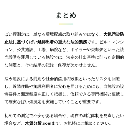
まとめ
ばい煙測定は、単なる環境配慮の取り組みではなく、
大気汚染防
止法に基づくばい煙排出者の重大な法的義務
です。ビル・マンシ
ョン、公共施設、工場、病院など、ボイラーや焼却炉といった該
当設備を運用している施設では、法定の排出基準に則った定期的
な測定と、その結果の記録・保存が欠かせません。
法令違反による罰則や社会的信用の毀損といったリスクを回避
し、近隣住民や施設利用者に安心を届けるためにも、自施設の設
備要件と測定頻度を正しく把握し、信頼できる専門機関と連携し
て確実なばい煙測定を実施していくことが重要です。
初めての測定で不安がある場合や、現在の測定体制を見直したい
場合など、
水質分析.com
まで、お気軽にご相談ください。