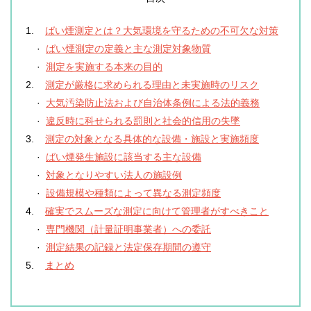
1.
ばい煙測定とは？大気環境を守るための不可欠な対策
·
ばい煙測定の定義と主な測定対象物質
·
測定を実施する本来の目的
2.
測定が厳格に求められる理由と未実施時のリスク
·
大気汚染防止法および自治体条例による法的義務
·
違反時に科せられる罰則と社会的信用の失墜
3.
測定の対象となる具体的な設備・施設と実施頻度
·
ばい煙発生施設に該当する主な設備
·
対象となりやすい法人の施設例
·
設備規模や種類によって異なる測定頻度
4.
確実でスムーズな測定に向けて管理者がすべきこと
·
専門機関（計量証明事業者）への委託
·
測定結果の記録と法定保存期間の遵守
5.
まとめ