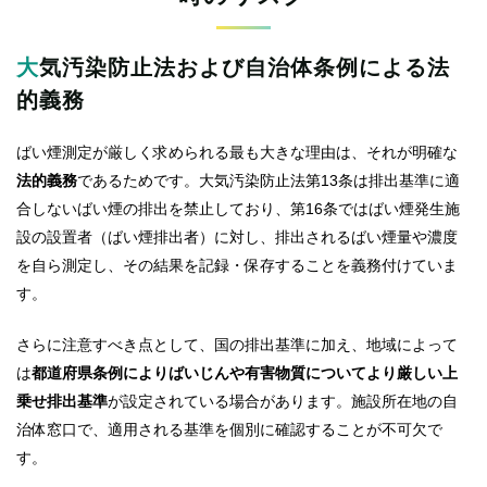
大気汚染防止法および自治体条例による法
的義務
ばい煙測定が厳しく求められる最も大きな理由は、それが明確な
法的義務
であるためです。大気汚染防止法第13条は排出基準に適
合しないばい煙の排出を禁止しており、第16条ではばい煙発生施
設の設置者（ばい煙排出者）に対し、排出されるばい煙量や濃度
を自ら測定し、その結果を記録・保存することを義務付けていま
す。
さらに注意すべき点として、国の排出基準に加え、地域によって
は
都道府県条例によりばいじんや有害物質についてより厳しい上
乗せ排出基準
が設定されている場合があります。施設所在地の自
治体窓口で、適用される基準を個別に確認することが不可欠で
す。