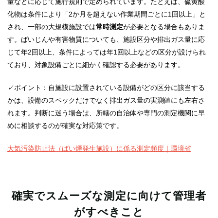
量などに応じて施行規則で定められています。たとえば、硫黄酸
化物は条件により「2か月を超えない作業期間ごとに1回以上」と
され、一部の大規模施設では
常時測定
が必要となる場合もありま
す。ばいじんや有害物質についても、施設区分や排出ガス量に応
じて年2回以上、条件によっては年1回以上などの区分が設けられ
ており、対象設備ごとに細かく確認する必要があります。
✓ポイント：自施設に設置されている設備がどの区分に該当する
かは、設備のスペックだけでなく排出ガス量の実測値にも左右さ
れます。判断に迷う場合は、所轄の自治体や専門の測定機関に早
めに相談するのが確実な対応策です。
大気汚染防止法（ばい煙発生施設）に係る測定頻度｜環境省
確実でスムーズな測定に向けて管理者
がすべきこと