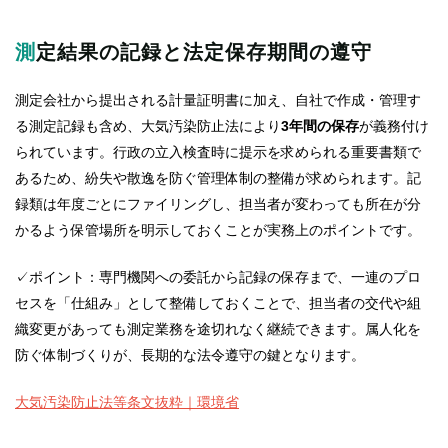
測定結果の記録と法定保存期間の遵守
測定会社から提出される計量証明書に加え、自社で作成・管理す
る測定記録も含め、大気汚染防止法により
3年間の保存
が義務付け
られています。行政の立入検査時に提示を求められる重要書類で
あるため、紛失や散逸を防ぐ管理体制の整備が求められます。記
録類は年度ごとにファイリングし、担当者が変わっても所在が分
かるよう保管場所を明示しておくことが実務上のポイントです。
✓ポイント：専門機関への委託から記録の保存まで、一連のプロ
セスを「仕組み」として整備しておくことで、担当者の交代や組
織変更があっても測定業務を途切れなく継続できます。属人化を
防ぐ体制づくりが、長期的な法令遵守の鍵となります。
大気汚染防止法等条文抜粋｜環境省