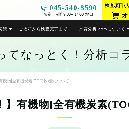
検査項目が
045-540-8590
オ
※受付時間 9:00～17:00 (平日)
実績
ご依頼から検査完了まで
水質分析.comについて
ってなっとく！分析コ
機物[全有機炭素(TOC)]の量について
】有機物[全有機炭素(TO