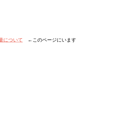
の量について
←このページにいます