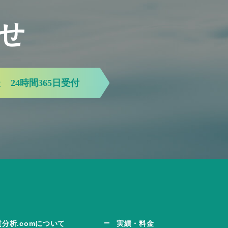
せ
談
24時間365日受付
質分析.comについて
実績・料金