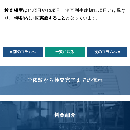
検査頻度は
11項目や16項目、消毒副生成物12項目とは異な
り、
3年以内に1回実施すること
となっています。
« 前のコラムへ
一覧に戻る
次のコラムへ »
ご依頼から検査完了までの流れ
料金紹介