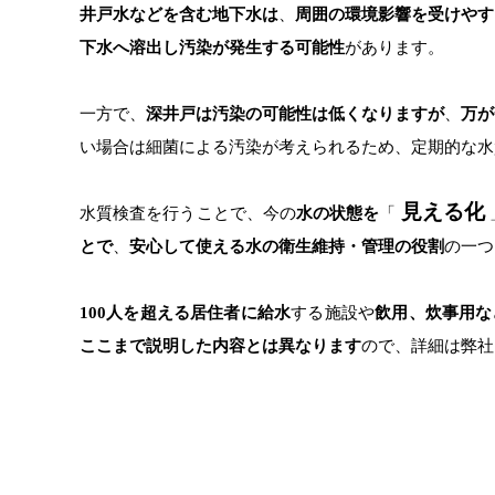
井戸水などを含む地下水は
、
周囲の環境影響を受けやす
下水へ溶出し汚染が発生する可能性
があります。
一方で、
深井戸は汚染の可能性は低くなりますが
、
万が
い場合は細菌による汚染が考えられるため、定期的な水
見える化
水質検査を行うことで、今の
水の状態を
「
とで
、
安心して使える水の衛生維持・管理の役割
の一つ
100
人を超える居住者に給水
する施設や
飲用、炊事用な
ここまで説明した内容とは異なります
ので、詳細は弊社