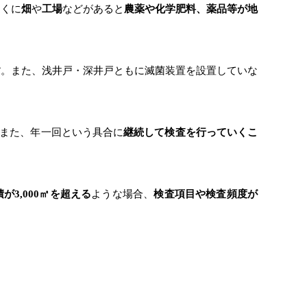
近くに
畑
や
工場
などがあると
農薬や化学肥料、薬品等が地
す
。また、浅井戸・深井戸ともに滅菌装置を設置していな
また、年一回という具合に
継続して検査を行っていくこ
が3,000㎡を超える
ような場合、
検査項目や検査頻度が