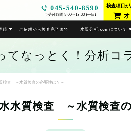
検査項目が
045-540-8590
オ
※受付時間 9:00～17:00 (平日)
実績
ご依頼から検査完了まで
水質分析.comについて
ってなっとく！分析コ
質検査 ～水質検査の必要性は？～
水水質検査 ～水質検査