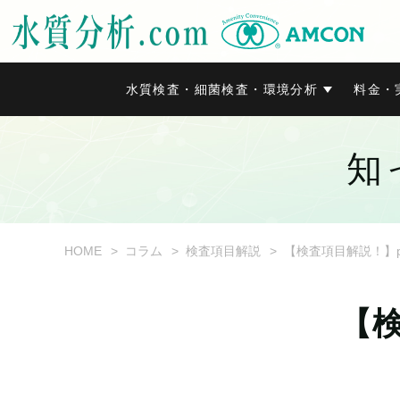
水質検査・細菌検査・環境分析
料金・
知
HOME
コラム
検査項目解説
【検査項目解説！】
【