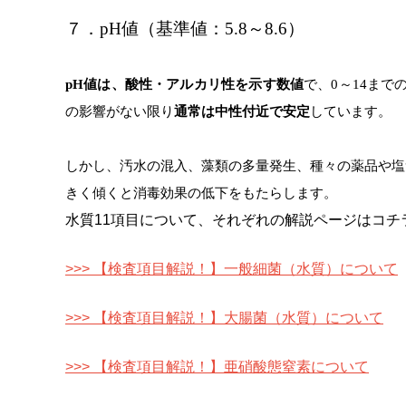
７．pH値（基準値：5.8～8.6）
pH
値は、酸性・アルカリ性を示す数値
で、0～14ま
の影響がない限り
通常は中性付近で安定
しています。
しかし、汚水の混入、藻類の多量発生、種々の薬品や塩
きく傾くと消毒効果の低下をもたらします。
水質11項目について、それぞれの解説ページはコチ
>>> 【検査項目解説！】一般細菌（水質）について
>>> 【検査項目解説！】大腸菌（水質）について
>>> 【検査項目解説！】亜硝酸態窒素について